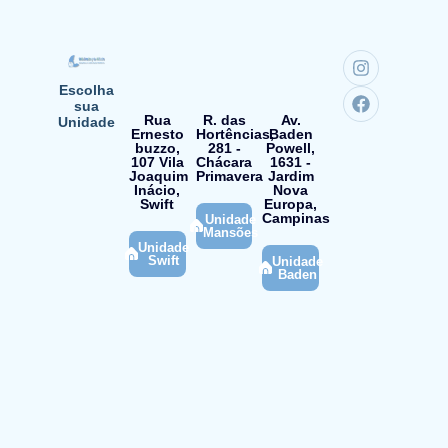
Escolha
sua
Rua
R. das
Av.
Unidade
Ernesto
Hortências,
Baden
buzzo,
281 -
Powell,
107 Vila
Chácara
1631 -
Joaquim
Primavera
Jardim
Inácio,
Nova
Swift
Europa,
Campinas
Unidade
Mansões
Unidade
Swift
Unidade
Baden