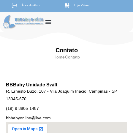
Área do Aluno
Loja Virtual
Página Inicial
Proposta Pedagógica
Outras Unidades
BBBaby Club
Contato
Home
Contato
BBBaby Unidade Swift
R. Ernesto Buzo, 107 - Vila Joaquim Inacio, Campinas - SP,
13045-670
(19) 9 8805-1487
bbbabyonline@live.com